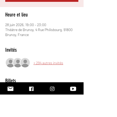
Heure et lieu
28 juin 2026, 19:00 – 23:00
Théâtre de Brunoy, 4 Rue Philisbourg, 91800
Brunoy, France
Invités
+ 294 autres invités
Billets
Vente expirée
Prix
De 0,00 € à 15,00 €