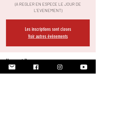
(A REGLER EN ESPECE LE JOUR DE
L'EVENEMENT)
Les inscriptions sont closes
Voir autres événements
Heure et lieu
29 janv. 2022, 17:00
Quincy-sous-Sénart, 2 Rue de Combs-la-Ville,
91480 Quincy-sous-Sénart, France
Partager cet événement